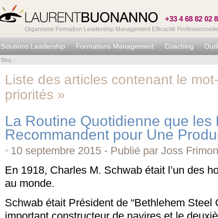
+33 4 68 82 02 
Organisme Formation Leadership Management Efficacité Professionnell
Solutions Leadership
Formations Management
Coaching
Outi
Blog
»
Liste des articles contenant le mot-
priorités »
La Routine Quotidienne que les 
Recommandent pour Une Product
10 septembre 2015 - Publié par Joss Frimo
En 1918, Charles M. Schwab était l’un des h
au monde.
Schwab était Président de “Bethlehem Steel C
important constructeur de navires et le deuxi