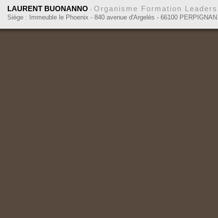
LAURENT BUONANNO
Organisme Formation Leadersh
-
Siège : Immeuble le Phoenix - 840 avenue d'Argelès - 66100 PERPIGNAN.