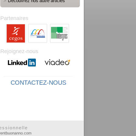
Découvrez nos autre articles
Partenaires
Rejoignez-nous
CONTACTEZ-NOUS
essionnelle
urentbuonanno.com