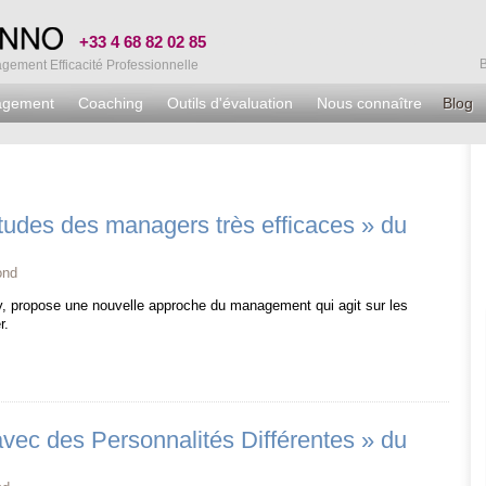
+33 4 68 82 02 85
ement Efficacité Professionnelle
agement
Coaching
Outils d'évaluation
Nous connaître
Blog
des des managers très efficaces » du
ond
y, propose une nouvelle approche du management qui agit sur les
r.
ec des Personnalités Différentes » du