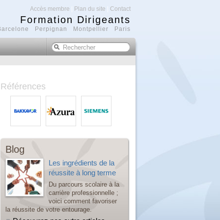
Accès membre
|
Plan du site
|
Contact
Formation Dirigeants
Barcelone Perpignan Montpellier Paris
Références
Blog
Les ingrédients de la
réussite à long terme
Du parcours scolaire à la
carrière professionnelle ;
voici comment favoriser
la réussite de votre entourage.