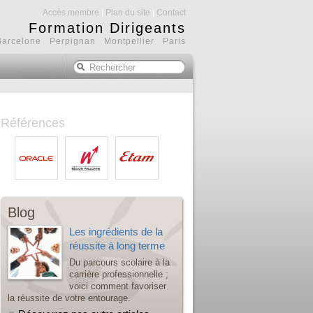
Accès membre
|
Plan du site
|
Contact
Formation Dirigeants
Barcelone Perpignan Montpellier Paris
Références
Blog
Les ingrédients de la
réussite à long terme
Du parcours scolaire à la
carrière professionnelle ;
voici comment favoriser
la réussite de votre entourage.