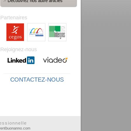
Découvrez nos autre articles
Partenaires
Rejoignez-nous
CONTACTEZ-NOUS
essionnelle
urentbuonanno.com